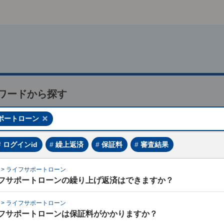
ワードから探す
ポートローン
ログインid
繰上返済
保証料
審査結果
質問
ン
>
ライフサポートローン
フサポートローンの繰り上げ返済はできますか？
ん365を起動しましたが画面が真っ白のまま動きません。
ン
>
ライフサポートローン
フサポートローンは保証料がかかりますか？
ん365の利用登録時にメール（確認コード）が届かない