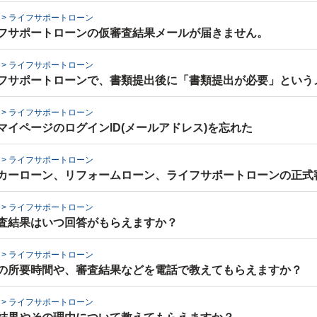
ン
>
ライフサポートローン
型ワンタイムパスワードの初回利用登録がうまくいかない。
フサポートローンの仮審査結果メールが届きません。
ーネットバンキングにログインできないのですが？
ン
>
ライフサポートローン
フサポートローンで、書類提出後に「書類提出が必要」という
イムパスワードの申込方法を知りたい。
ン
>
ライフサポートローン
認書類はどのような書類を指しますか？
マイページのログインID(メールアドレス)を忘れた
型ワンタイムパスワードを利用したいのですが、銀行お届け電
ン
>
ライフサポートローン
ですか？
カーローン、リフォームローン、ライフサポートローンの正式
解約手続き
ン
>
ライフサポートローン
査結果はいつ回答がもらえますか？
質問
ン
>
ライフサポートローン
の所要時間や、審査結果などを電話で教えてもらえますか？
ン
>
ライフサポートローン