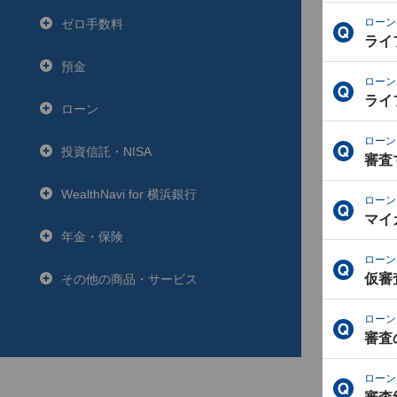
ロー
ゼロ手数料
アプリ
ライ
預金
インタ
ロー
ライ
ワンタ
ローン
ロー
本人確
投資信託・NISA
審査
アプリ
WealthNavi for 横浜銀行
ロー
らよい
マイ
年金・保険
口座の
ロー
仮審
その他の商品・サービス
最近見た
ロー
審査
ロー