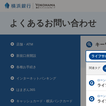
よくあるお問い合わせ
キー
店舗・ATM
新規口座開設
ライフサ
各種お手続き
関連タグ
よくある
インターネットバンキング
ロー
ライ
はまぎん365
はまぎ
ロー
キャッシュカード・横浜バンクカード
ライ
はまぎ