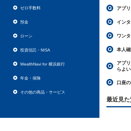
ゼロ手数料
アプリ
預金
インタ
ワンタ
ローン
本人確
投資信託・NISA
アプリ
WealthNavi for 横浜銀行
らよい
年金・保険
口座の
その他の商品・サービス
最近見た