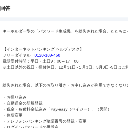
回答
キーホルダー型の「パスワード生成機」を紛失された場合、ただちに
【インターネットバンキング ヘルプデスク】

フリーダイヤル　
0120-189-458
電話受付時間：平日・土日9：00～17：00

※土日以外の祝日・振替休日、12月31日~１月3日、5月3日~5日はご
紛失された場合、以下のお取り引き・お申し込みが利用できなくなりま
・お振り込み

・自動送金の新規登録

・税金・各種料金払込み「Pay-easy（ペイジー）」（民間）

・住所変更

・テレフォンバンキング暗証番号の登録・変更

・ログインパスワードの再設定
