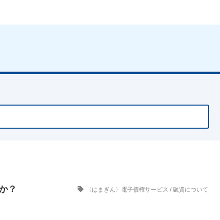
か？
〈はまぎん〉電子債権サービス
/
融資について