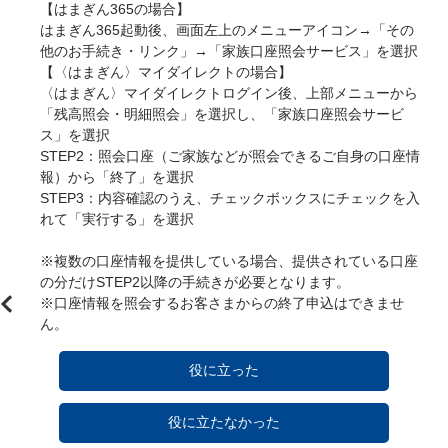
【はまぎん365の場合】

はまぎん365起動後、画面左上のメニューアイコン→「その
他のお手続き・リンク」→「家族口座照会サービス」を選択

【〈はまぎん〉マイダイレクトの場合】

〈はまぎん〉マイダイレクトログイン後、上部メニューから
「残高照会・明細照会」を選択し、「家族口座照会サービ
ス」を選択

STEP2：照会口座（ご家族などが照会できるご自身の口座情
報）から「終了」を選択

STEP3：内容確認のうえ、チェックボックスにチェックを入
れて「実行する」を選択

※複数の口座情報を提供している場合、提供されている口座
の分だけSTEP2以降の手続きが必要となります。

※口座情報を照会するお客さまからの終了申込はできませ
役に立った
役に立たなかった